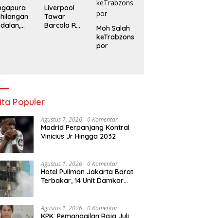
ngapura
Liverpool
hilangan
Tawar
dalan,
Barcola Rp
Moh Salah
donesia
2 triliun, PSG
keTrabzons
anpa
Patok
por
rselino di
Harga Rp
aga
3,1 Triliun
nentuan
ita Populer
Agustus 7, 2026
0 Komentar
Madrid Perpanjang Kontral
Vinicius Jr Hingga 2032
Agustus 1, 2026
0 Komentar
Hotel Pullman Jakarta Barat
Terbakar, 14 Unit Damkar
Berhasil Kendalikan Api
Agustus 1, 2026
0 Komentar
KPK: Pemanggilan Raja Juli