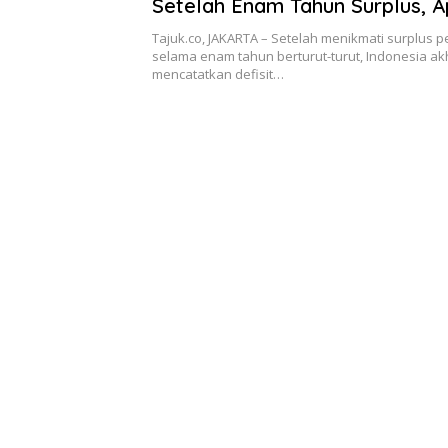
Setelah Enam Tahun Surplus, 
Penyebabnya?
Tajuk.co, JAKARTA – Setelah menikmati surplus
selama enam tahun berturut-turut, Indonesia ak
mencatatkan defisit…