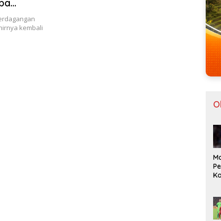
Apa
 perdagangan
hirnya kembali
O
Ma
Pe
Ko
Vi
Hi
2