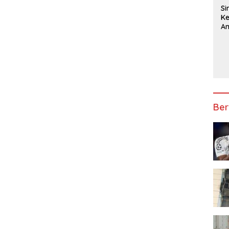
Si
Ke
An
In
T
Ma
L
Pe
Ber