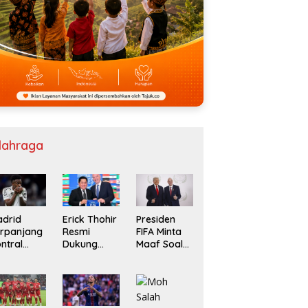
lahraga
drid
Erick Thohir
Presiden
rpanjang
Resmi
FIFA Minta
ntral
Dukung
Maaf Soal
nicius Jr
Gianni
Jual Saham
ngga
Infantino
032
Lanjut
Pimpin FIFA