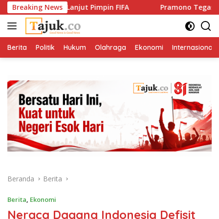
Langsung
ntino Lanjut Pimpin FIFA
Breaking News
Pramono Tegaskan Solidaritas
ke
konten
Berita
Politik
Hukum
Olahraga
Ekonomi
Internasional
Beranda
Berita
Berita
,
Ekonomi
Neraca Dagang Indonesia Defisit