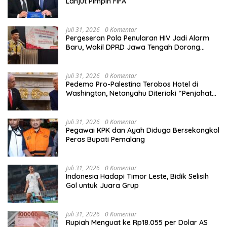
Lanjut Pimpin FIFA
Juli 31, 2026
0 Komentar
Pergeseran Pola Penularan HIV Jadi Alarm
Baru, Wakil DPRD Jawa Tengah Dorong
Kebijakan Lebih Tegas
Juli 31, 2026
0 Komentar
Pedemo Pro-Palestina Terobos Hotel di
Washington, Netanyahu Diteriaki “Penjahat
Perang”
Juli 31, 2026
0 Komentar
Pegawai KPK dan Ayah Diduga Bersekongkol
Peras Bupati Pemalang
Juli 31, 2026
0 Komentar
Indonesia Hadapi Timor Leste, Bidik Selisih
Gol untuk Juara Grup
Juli 31, 2026
0 Komentar
Rupiah Menguat ke Rp18.055 per Dolar AS