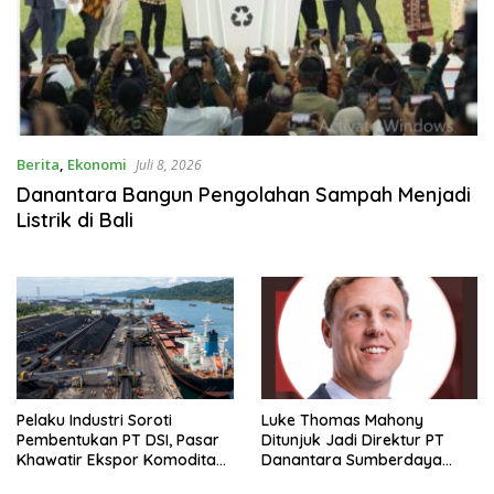
Berita
,
Ekonomi
Juli 8, 2026
Danantara Bangun Pengolahan Sampah Menjadi
Listrik di Bali
Pelaku Industri Soroti
Luke Thomas Mahony
Pembentukan PT DSI, Pasar
Ditunjuk Jadi Direktur PT
Khawatir Ekspor Komoditas
Danantara Sumberdaya
Dikendalikan Negara
Indonesia, BUMN Ekspor