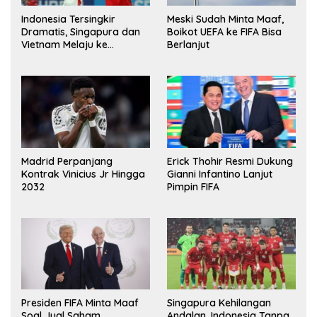
Indonesia Tersingkir
Meski Sudah Minta Maaf,
Dramatis, Singapura dan
Boikot UEFA ke FIFA Bisa
Vietnam Melaju ke
Berlanjut
Semifinal AFF
Madrid Perpanjang
Erick Thohir Resmi Dukung
Kontrak Vinicius Jr Hingga
Gianni Infantino Lanjut
2032
Pimpin FIFA
Presiden FIFA Minta Maaf
Singapura Kehilangan
Soal Jual Saham
Andalan, Indonesia Tanpa