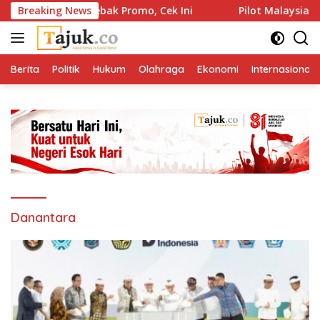
Langsung
 Jangan Terjebak Promo, Cek Ini
Breaking News
Pilot Malaysia Airline
ke
konten
Berita
Politik
Hukum
Olahraga
Ekonomi
Internasional
Danantara