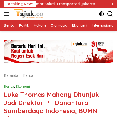
Langsung
n Satu Nomor Solusi Transportasi Jakarta
Breaking News
Di Antara M
ke
konten
Berita
Politik
Hukum
Olahraga
Ekonomi
Internasional
Beranda
Berita
Berita
,
Ekonomi
Luke Thomas Mahony Ditunjuk
Jadi Direktur PT Danantara
Sumberdaya Indonesia, BUMN