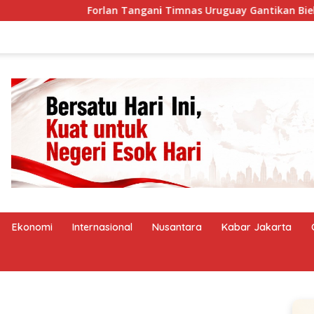
Forlan Tangani Timnas Uruguay Gantikan Bielsa
Ekonomi
Internasional
Nusantara
Kabar Jakarta