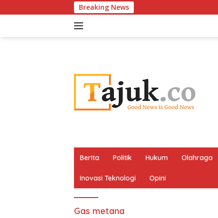
Langsung
Breaking News
ke
konten
Berita
Politik
Hukum
Olahraga
Inovasi Teknologi
Opini
Gas metana