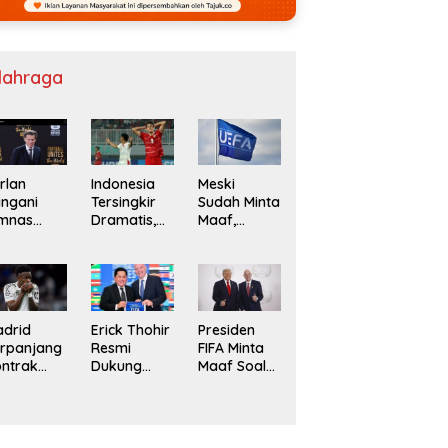
lahraga
rlan
Indonesia
Meski
ngani
Tersingkir
Sudah Minta
imnas
Dramatis,
Maaf,
ruguay
Singapura
Boikot UEFA
ntikan
dan
ke FIFA Bisa
elsa
Vietnam
Berlanjut
Melaju ke
Semifinal
AFF
drid
Erick Thohir
Presiden
rpanjang
Resmi
FIFA Minta
ntrak
Dukung
Maaf Soal
nicius Jr
Gianni
Jual Saham
ngga
Infantino
032
Lanjut
Pimpin FIFA