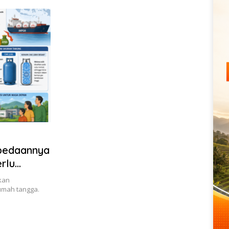
rbedaannya
rlu
kan
umah tangga.