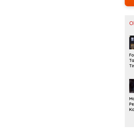
O
Fo
Ta
T
U
Ga
Bi
Ma
Pe
Ko
Vi
Hi
2