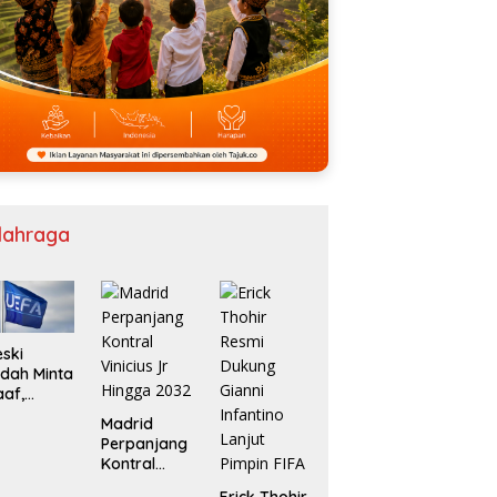
lahraga
ski
dah Minta
af,
ikot UEFA
Madrid
 FIFA Bisa
Perpanjang
rlanjut
Kontral
Vinicius Jr