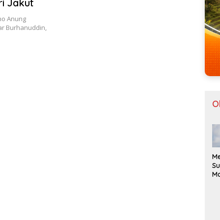
i Jakut
ono Anung
ar Burhanuddin,
O
Me
Su
Ma
Bo
ke
Be