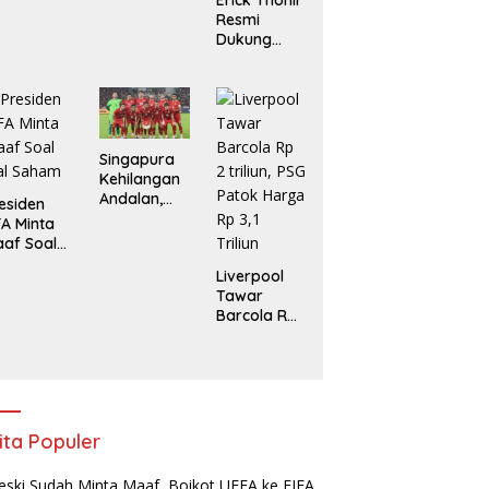
Erick Thohir
Hingga
Resmi
2032
Dukung
Gianni
Infantino
Lanjut
Pimpin FIFA
Singapura
Kehilangan
Andalan,
esiden
Indonesia
FA Minta
Tanpa
af Soal
Marselino di
ual Saham
Liverpool
Laga
Tawar
Penentuan
Barcola Rp
2 triliun, PSG
Patok
Harga Rp
3,1 Triliun
ita Populer