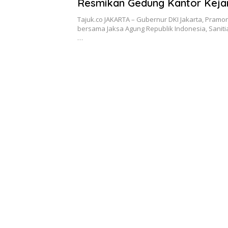
Resmikan Gedung Kantor Kejar
Tajuk.co JAKARTA – Gubernur DKI Jakarta, Pram
bersama Jaksa Agung Republik Indonesia, Saniti
…