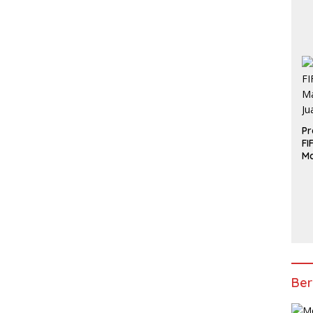
Pr
FI
Ma
J
Ber