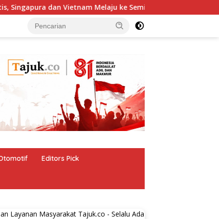
ngapura dan Vietnam Melaju ke Semifinal AFF
Harga Pro
Otomotif
Editors Pick