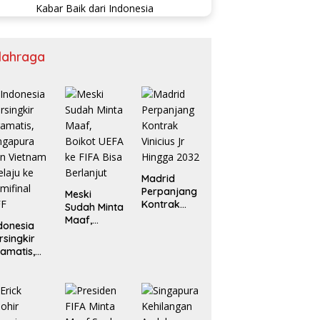
lahraga
Madrid
Perpanjang
Meski
Kontrak
Sudah Minta
Vinicius Jr
Maaf,
donesia
Hingga
Boikot UEFA
rsingkir
2032
ke FIFA Bisa
amatis,
Berlanjut
ngapura
an
ietnam
laju ke
mifinal