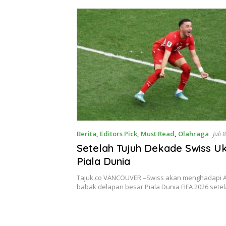
Berita
,
Editors Pick
,
Must Read
,
Olahraga
Juli 
Setelah Tujuh Dekade Swiss Uk
Piala Dunia
Tajuk.co VANCOUVER –Swiss akan menghadapi Ar
babak delapan besar Piala Dunia FIFA 2026 sete