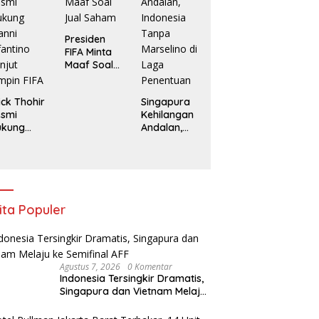
F
Presiden
FIFA Minta
Maaf Soal
Jual Saham
ick Thohir
Singapura
esmi
Kehilangan
ukung
Andalan,
anni
Indonesia
fantino
Tanpa
njut
Marselino di
mpin FIFA
Laga
Penentuan
ita Populer
Agustus 7, 2026
0 Komentar
Indonesia Tersingkir Dramatis,
Singapura dan Vietnam Melaju
ke Semifinal AFF