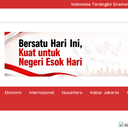
Indonesia Tersingkir Dramatis, Si
Ekonomi
Internasional
Nusantara
Kabar Jakarta