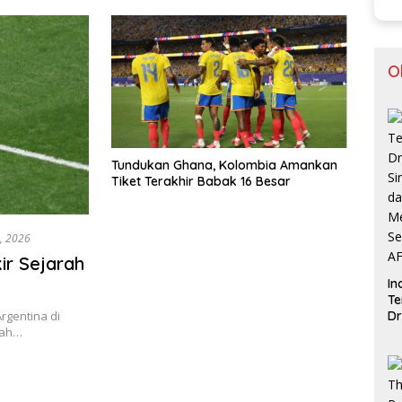
O
Tundukan Ghana, Kolombia Amankan
Tiket Terakhir Babak 16 Besar
8, 2026
ir Sejarah
In
Te
Dr
gentina di
Si
lah…
d
V
Me
Se