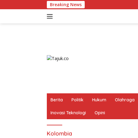
Langsung
Breaking News
ke
konten
Berita
Politik
Hukum
Olahraga
Inovasi Teknologi
Opini
Kolombia