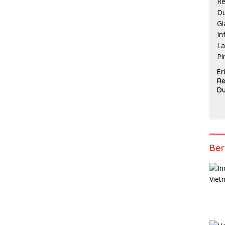
AF
Er
R
D
Gi
In
La
Pi
Ber