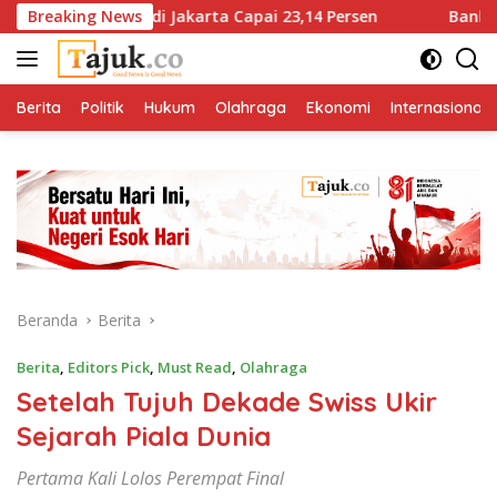
Langsung
h Sampah di Jakarta Capai 23,14 Persen
Breaking News
Bank Jakarta T
ke
konten
Berita
Politik
Hukum
Olahraga
Ekonomi
Internasional
Beranda
Berita
Berita
,
Editors Pick
,
Must Read
,
Olahraga
Setelah Tujuh Dekade Swiss Ukir
Sejarah Piala Dunia
Pertama Kali Lolos Perempat Final