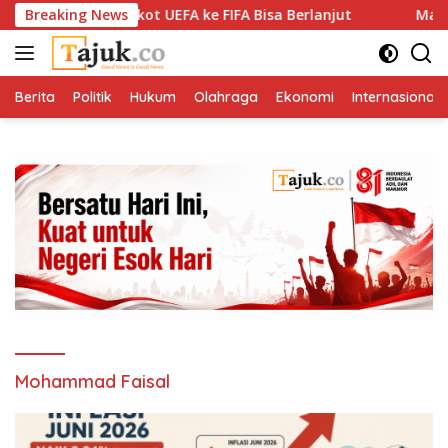
Langsung
nta Maaf, Boikot UEFA ke FIFA Bisa Berlanjut
Breaking News
Madrid Pe
ke
konten
Berita
Politik
Hukum
Olahraga
Ekonomi
Internasional
Mohammad Faisal