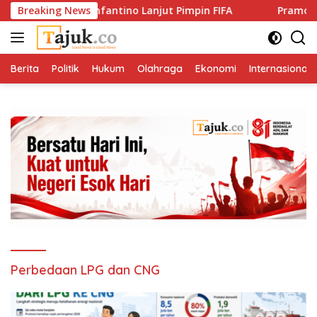
Langsung
kung Gianni Infantino Lanjut Pimpin FIFA
Breaking News
Pramono Tega
ke
konten
Berita
Politik
Hukum
Olahraga
Ekonomi
Internasional
Perbedaan LPG dan CNG