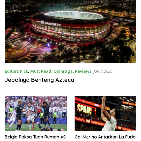
Editors Pick
,
Must Read
,
Olahraga
,
Reviews
Juli 7, 2026
Jebolnya Benteng Azteca
Belgia Paksa Tuan Rumah AS
Gol Merino Antarkan La Furia