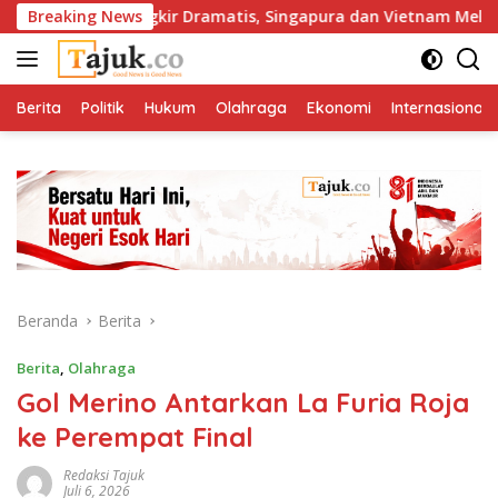
Langsung
esia Tersingkir Dramatis, Singapura dan Vietnam Melaju ke Sem
Breaking News
ke
konten
Berita
Politik
Hukum
Olahraga
Ekonomi
Internasional
Beranda
Berita
Berita
,
Olahraga
Gol Merino Antarkan La Furia Roja
ke Perempat Final
Redaksi Tajuk
Juli 6, 2026