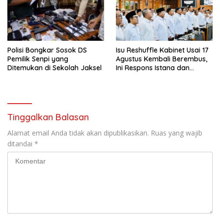
Polisi Bongkar Sosok DS
Isu Reshuffle Kabinet Usai 17
Pemilik Senpi yang
Agustus Kembali Berembus,
Ditemukan di Sekolah Jaksel
Ini Respons Istana dan
Parpol
Tinggalkan Balasan
Alamat email Anda tidak akan dipublikasikan.
Ruas yang wajib
ditandai
*