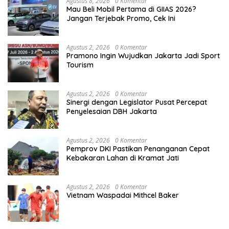
Agustus 8, 2026
0 Komentar
Mau Beli Mobil Pertama di GIIAS 2026?
Jangan Terjebak Promo, Cek Ini
Agustus 2, 2026
0 Komentar
Pramono Ingin Wujudkan Jakarta Jadi Sport
Tourism
Agustus 2, 2026
0 Komentar
Sinergi dengan Legislator Pusat Percepat
Penyelesaian DBH Jakarta
Agustus 2, 2026
0 Komentar
Pemprov DKI Pastikan Penanganan Cepat
Kebakaran Lahan di Kramat Jati
Agustus 2, 2026
0 Komentar
Vietnam Waspadai Mithcel Baker