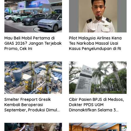
Mau Beli Mobil Pertama di
Pilot Malaysia Airlines Kena
GIIAS 2026? Jangan Terjebak
Tes Narkoba Massal Usai
Promo, Cek Ini
Kasus Penyelundupan di RI
Smelter Freeport Gresik
Cibir Pasien BPJS di Medsos,
Kembali Beroperasi
Dokter PPDS UGM
September, Produksi Dimulai
Dinonaktifkan Selama 3
Bertahap
Bulan