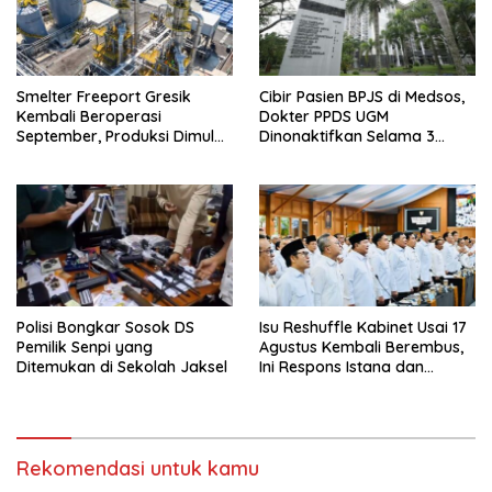
Smelter Freeport Gresik
Cibir Pasien BPJS di Medsos,
Kembali Beroperasi
Dokter PPDS UGM
September, Produksi Dimulai
Dinonaktifkan Selama 3
Bertahap
Bulan
Polisi Bongkar Sosok DS
Isu Reshuffle Kabinet Usai 17
Pemilik Senpi yang
Agustus Kembali Berembus,
Ditemukan di Sekolah Jaksel
Ini Respons Istana dan
Parpol
Rekomendasi untuk kamu