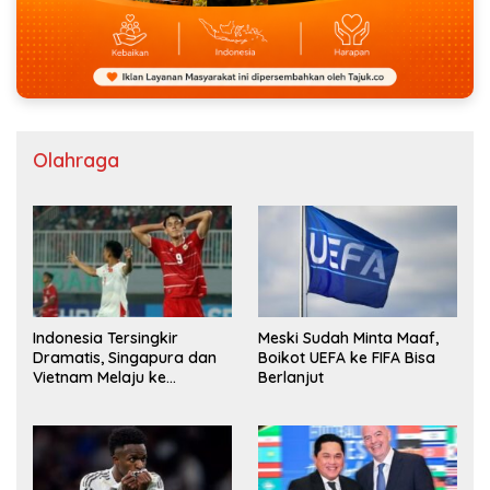
Olahraga
Indonesia Tersingkir
Meski Sudah Minta Maaf,
Dramatis, Singapura dan
Boikot UEFA ke FIFA Bisa
Vietnam Melaju ke
Berlanjut
Semifinal AFF