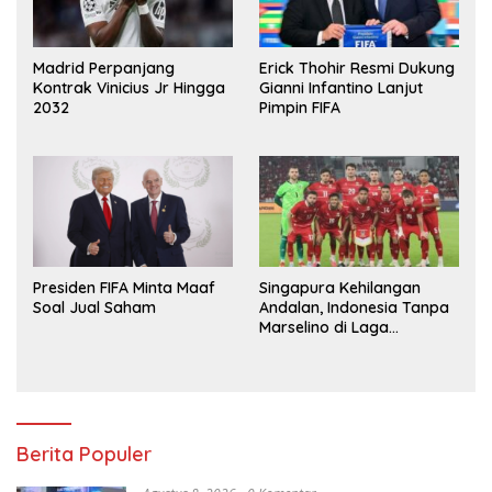
Madrid Perpanjang
Erick Thohir Resmi Dukung
Kontrak Vinicius Jr Hingga
Gianni Infantino Lanjut
2032
Pimpin FIFA
Presiden FIFA Minta Maaf
Singapura Kehilangan
Soal Jual Saham
Andalan, Indonesia Tanpa
Marselino di Laga
Penentuan
Berita Populer