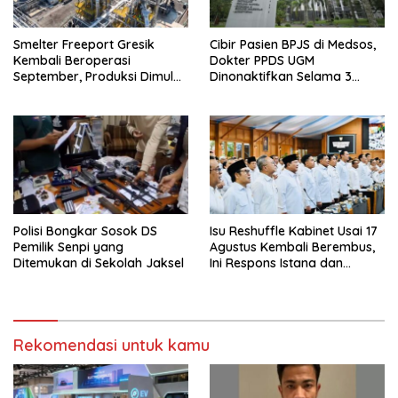
Smelter Freeport Gresik
Cibir Pasien BPJS di Medsos,
Kembali Beroperasi
Dokter PPDS UGM
September, Produksi Dimulai
Dinonaktifkan Selama 3
Bertahap
Bulan
Polisi Bongkar Sosok DS
Isu Reshuffle Kabinet Usai 17
Pemilik Senpi yang
Agustus Kembali Berembus,
Ditemukan di Sekolah Jaksel
Ini Respons Istana dan
Parpol
Rekomendasi untuk kamu