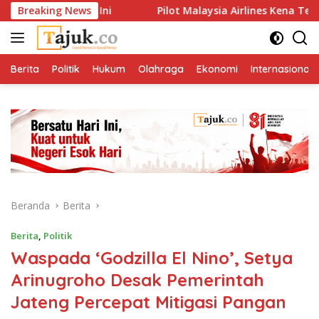
Langsung
 Cek Ini
Breaking News
Pilot Malaysia Airlines Kena Tes Narkoba Mass
ke
konten
Berita
Politik
Hukum
Olahraga
Ekonomi
Internasional
Beranda
Berita
Berita
,
Politik
Waspada ‘Godzilla El Nino’, Setya
Arinugroho Desak Pemerintah
Jateng Percepat Mitigasi Pangan