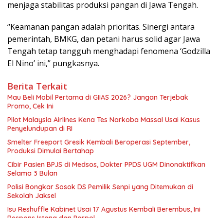
menjaga stabilitas produksi pangan di Jawa Tengah.
“Keamanan pangan adalah prioritas. Sinergi antara
pemerintah, BMKG, dan petani harus solid agar Jawa
Tengah tetap tangguh menghadapi fenomena ‘Godzilla
El Nino’ ini,” pungkasnya.
Berita Terkait
Mau Beli Mobil Pertama di GIIAS 2026? Jangan Terjebak
Promo, Cek Ini
Pilot Malaysia Airlines Kena Tes Narkoba Massal Usai Kasus
Penyelundupan di RI
Smelter Freeport Gresik Kembali Beroperasi September,
Produksi Dimulai Bertahap
Cibir Pasien BPJS di Medsos, Dokter PPDS UGM Dinonaktifkan
Selama 3 Bulan
Polisi Bongkar Sosok DS Pemilik Senpi yang Ditemukan di
Sekolah Jaksel
Isu Reshuffle Kabinet Usai 17 Agustus Kembali Berembus, Ini
Respons Istana dan Parpol