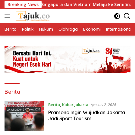
Langsung
ngkir Dramatis, Singapura dan Vietnam Melaju ke Semifinal AFF
Breaking News
ke
konten
Berita
Politik
Hukum
Olahraga
Ekonomi
Internasional
Berita
Berita
,
Kabar Jakarta
Agustus 2, 2026
Pramono Ingin Wujudkan Jakarta
Jadi Sport Tourism