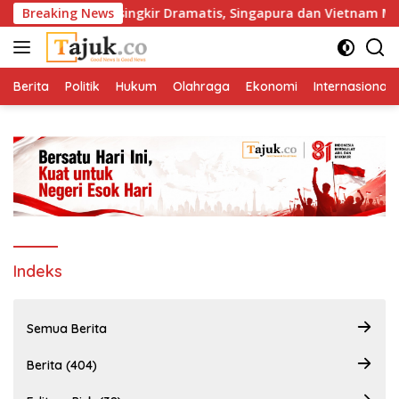
Langsung
Indonesia Tersingkir Dramatis, Singapura dan Vietnam Melaj
Breaking News
ke
konten
Berita
Politik
Hukum
Olahraga
Ekonomi
Internasional
Indeks
Semua Berita
Berita (404)