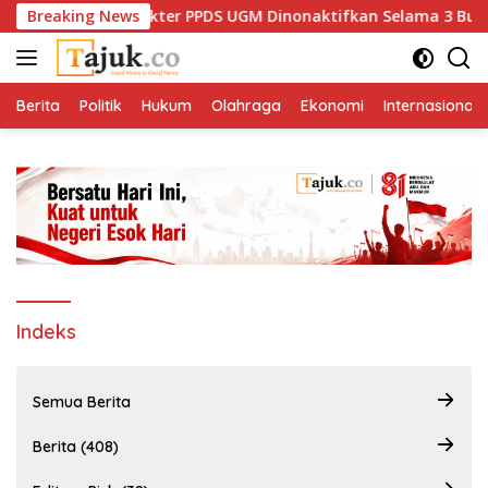
Langsung
BPJS di Medsos, Dokter PPDS UGM Dinonaktifkan Selama 3 Bulan
Breaking News
ke
konten
Berita
Politik
Hukum
Olahraga
Ekonomi
Internasional
Indeks
Semua Berita
Berita (408)