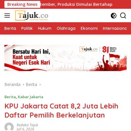
Langsung
erasi September, Produksi Dimulai Bertahap
Breaking News
Cibir Pasi
ke
konten
Berita
Politik
Hukum
Olahraga
Ekonomi
Internasional
Beranda
Berita
Berita
,
Kabar Jakarta
KPU Jakarta Catat 8,2 Juta Lebih
Daftar Pemilih Berkelanjutan
Redaksi Tajuk
Juli 6, 2026