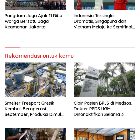
Pangdam Jaya Ajak 11 Ribu
Indonesia Tersingkir
Warga Bersatu Jaga
Dramatis, Singapura dan
Keamanan Jakarta
Vietnam Melaju ke Semifinal
AFF
Rekomendasi untuk kamu
Smelter Freeport Gresik
Cibir Pasien BPJS di Medsos,
Kembali Beroperasi
Dokter PPDS UGM
September, Produksi Dimulai
Dinonaktifkan Selama 3
Bertahap
Bulan