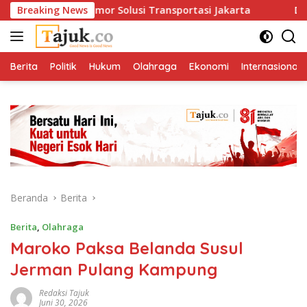
Langsung
n Satu Nomor Solusi Transportasi Jakarta
Breaking News
Di Antara M
ke
konten
Berita
Politik
Hukum
Olahraga
Ekonomi
Internasional
Beranda
Berita
Berita
,
Olahraga
Maroko Paksa Belanda Susul
Jerman Pulang Kampung
Redaksi Tajuk
Juni 30, 2026