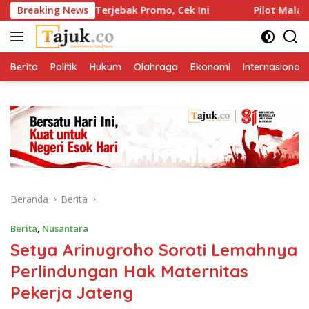
Langsung
ngan Terjebak Promo, Cek Ini
Breaking News
Pilot Malaysia Airlines K
ke
konten
Berita
Politik
Hukum
Olahraga
Ekonomi
Internasional
Beranda
Berita
Berita
,
Nusantara
Setya Arinugroho Soroti Lemahnya
Perlindungan Hak Maternitas
Pekerja Jateng