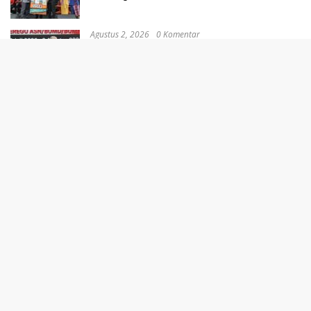
Agustus 2, 2026
0 Komentar
Pramono Ingin Wujudkan Jakarta Jadi Sport
Tourism
Agustus 2, 2026
0 Komentar
Sinergi dengan Legislator Pusat Percepat
Penyelesaian DBH Jakarta
Agustus 2, 2026
0 Komentar
Pemprov DKI Pastikan Penanganan Cepat
Kebakaran Lahan di Kramat Jati
Agustus 2, 2026
0 Komentar
Vietnam Waspadai Mithcel Baker