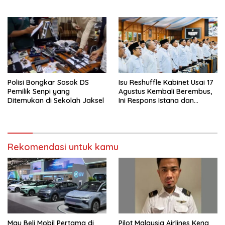
Bertahap
Bulan
Polisi Bongkar Sosok DS
Isu Reshuffle Kabinet Usai 17
Pemilik Senpi yang
Agustus Kembali Berembus,
Ditemukan di Sekolah Jaksel
Ini Respons Istana dan
Parpol
Rekomendasi untuk kamu
Mau Beli Mobil Pertama di
Pilot Malaysia Airlines Kena