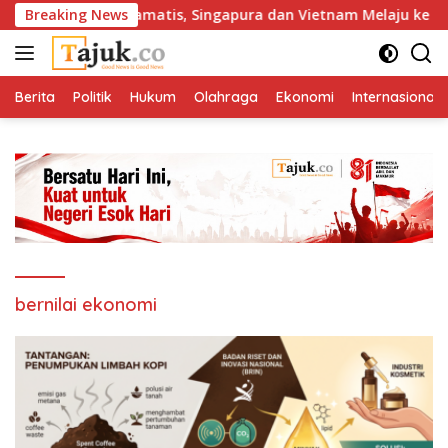
Langsung
a Tersingkir Dramatis, Singapura dan Vietnam Melaju ke Semifi
Breaking News
ke
konten
Berita
Politik
Hukum
Olahraga
Ekonomi
Internasional
bernilai ekonomi