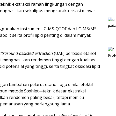
teknik ekstraksi ramah lingkungan dengan
nghasilkan sekaligus mengkarakterisasi minyak
 menggunakan instrumen LC-MS-QTOF dan LC-MS/MS
olit serta profil lipid penting di dalam minyak
ultrasound-assisted extraction
(UAE) berbasis etanol
ini menghasilkan rendemen tinggi dengan kualitas
d potensial yang tinggi, serta tingkat oksidasi lipid
an tambahan pelarut etanol juga dinilai efektif
apun metode Soxhlet—teknik dasar ekstraksi
an rendemen paling besar, tetapi memicu
ses pemanasan yang berlangsung lama.
lah senyawa penting seperti
caffeoylquinic acids