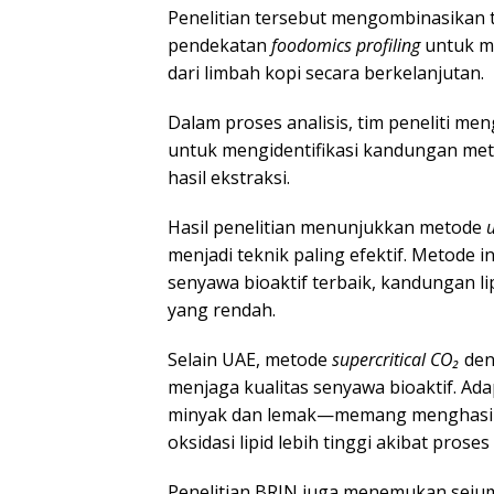
Penelitian tersebut mengombinasikan 
pendekatan
foodomics profiling
untuk me
dari limbah kopi secara berkelanjutan.
Dalam proses analisis, tim peneliti
untuk mengidentifikasi kandungan metab
hasil ekstraksi.
Hasil penelitian menunjukkan metode
menjadi teknik paling efektif. Metode 
senyawa bioaktif terbaik, kandungan lipi
yang rendah.
Selain UAE, metode
supercritical CO₂
deng
menjaga kualitas senyawa bioaktif. Ad
minyak dan lemak—memang menghasilk
oksidasi lipid lebih tinggi akibat pro
Penelitian BRIN juga menemukan sejum