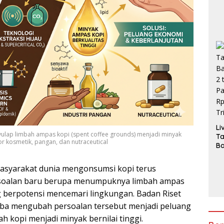
Li
yulap limbah ampas kopi (spent coffee grounds) menjadi minyak
T
or kosmetik, pangan, dan nutraceutical
Ba
2 
Pa
asyarakat dunia mengonsumsi kopi terus
H
 persoalan baru berupa menumpuknya limbah ampas
3,
 berpotensi mencemari lingkungan. Badan Riset
coba mengubah persoalan tersebut menjadi peluang
h kopi menjadi minyak bernilai tinggi.