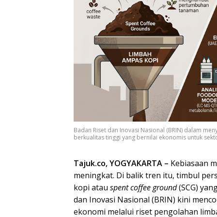
Badan Riset dan Inovasi Nasional (BRIN) dalam men
berkualitas tinggi yang bernilai ekonomis untuk sekt
Tajuk.co, YOGYAKARTA –
Kebiasaan m
meningkat. Di balik tren itu, timbul
kopi atau
spent coffee ground
(SCG) yang
dan Inovasi Nasional (BRIN) kini men
ekonomi melalui riset pengolahan limba