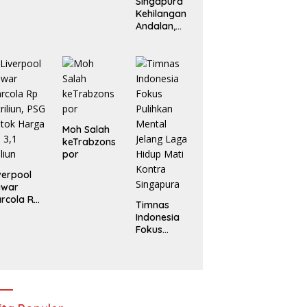
Singapura
Kehilangan
Andalan,
Indonesia
Tanpa
Marselino di
Laga
Penentuan
Moh Salah
keTrabzons
por
verpool
awar
rcola Rp
Timnas
triliun, PSG
Indonesia
tok
Fokus
arga Rp
Pulihkan
1 Triliun
Mental
Jelang
Laga Hidup
Mati Kontra
Singapura