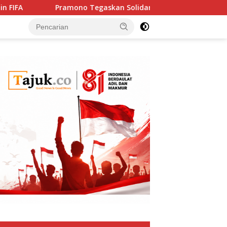
ramono Tegaskan Solidaritas Jakarta untuk Rakyat Palestina