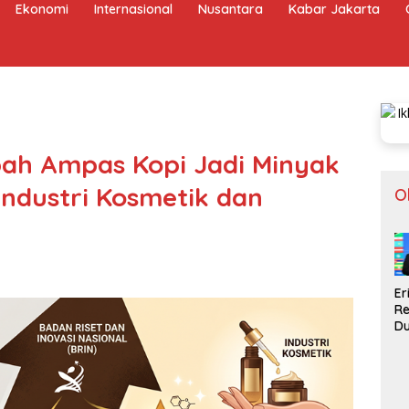
Ekonomi
Internasional
Nusantara
Kabar Jakarta
bah Ampas Kopi Jadi Minyak
 Industri Kosmetik dan
O
Er
R
D
Gi
In
La
Pi