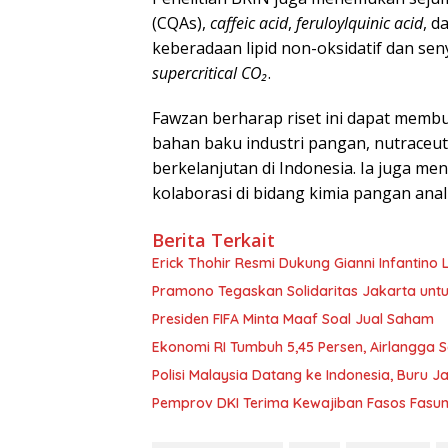
(CQAs),
caffeic acid
,
feruloylquinic acid
, d
keberadaan lipid non-oksidatif dan se
supercritical CO₂
.
Fawzan berharap riset ini dapat membu
bahan baku industri pangan, nutraceu
berkelanjutan di Indonesia. Ia juga me
kolaborasi di bidang kimia pangan ana
Berita Terkait
Erick Thohir Resmi Dukung Gianni Infantino L
Pramono Tegaskan Solidaritas Jakarta untu
Presiden FIFA Minta Maaf Soal Jual Saham
Ekonomi RI Tumbuh 5,45 Persen, Airlangga 
Polisi Malaysia Datang ke Indonesia, Buru Ja
Pemprov DKI Terima Kewajiban Fasos Fasum S