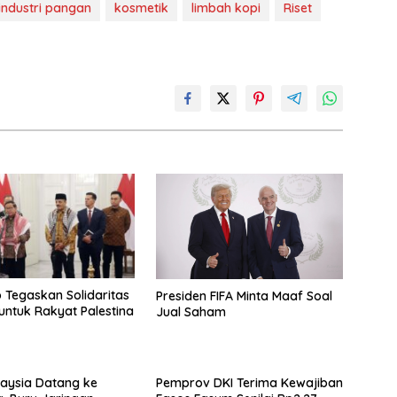
industri pangan
kosmetik
limbah kopi
Riset
Tegaskan Solidaritas
Presiden FIFA Minta Maaf Soal
untuk Rakyat Palestina
Jual Saham
alaysia Datang ke
Pemprov DKI Terima Kewajiban