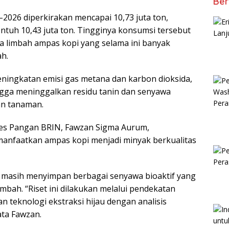
Ber
–2026 diperkirakan mencapai 10,73 juta ton,
tuh 10,43 juta ton. Tingginya konsumsi tersebut
 limbah ampas kopi yang selama ini banyak
h.
ningkatan emisi gas metana dan karbon dioksida,
gga meninggalkan residu tanin dan senyawa
n tanaman.
ses Pangan BRIN,
Fawzan Sigma Aurum
,
nfaatkan ampas kopi menjadi minyak berkualitas
a masih menyimpan berbagai senyawa bioaktif yang
ambah. “Riset ini dilakukan melalui pendekatan
eknologi ekstraksi hijau dengan analisis
ata Fawzan.