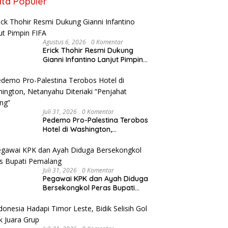
ita Populer
Agustus 6, 2026
0 Komentar
Erick Thohir Resmi Dukung
Gianni Infantino Lanjut Pimpin
FIFA
Juli 31, 2026
0 Komentar
Pedemo Pro-Palestina Terobos
Hotel di Washington,
Netanyahu Diteriaki “Penjahat
Perang”
Juli 31, 2026
0 Komentar
Pegawai KPK dan Ayah Diduga
Bersekongkol Peras Bupati
Pemalang