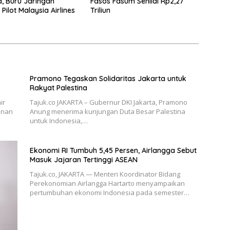
a, Buru Jaringan
Fasos Fasum Senilai Rp2,27
ilot Malaysia Airlines
Triliun
Pramono Tegaskan Solidaritas Jakarta untuk
Rakyat Palestina
ir
Tajuk.co JAKARTA – Gubernur DKI Jakarta, Pramono
onan
Anung menerima kunjungan Duta Besar Palestina
untuk Indonesia,…
Ekonomi RI Tumbuh 5,45 Persen, Airlangga Sebut
Masuk Jajaran Tertinggi ASEAN
Tajuk.co, JAKARTA — Menteri Koordinator Bidang
Perekonomian Airlangga Hartarto menyampaikan
pertumbuhan ekonomi Indonesia pada semester…