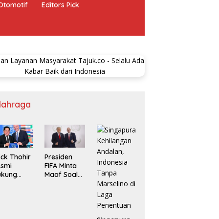
Otomotif
Editors Pick
lahraga
ick Thohir
Presiden
esmi
FIFA Minta
ukung
Maaf Soal
anni
Jual Saham
fantino
njut
mpin FIFA