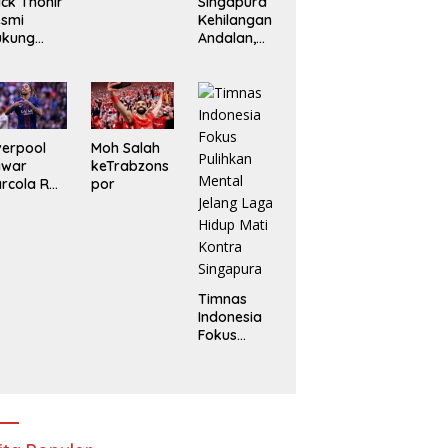
ick Thohir
Singapura
esmi
Kehilangan
ukung
Andalan,
anni
Indonesia
fantino
Tanpa
njut
Marselino di
mpin FIFA
Laga
Penentuan
verpool
Moh Salah
awar
keTrabzons
rcola Rp
por
triliun, PSG
tok
arga Rp
1 Triliun
Timnas
Indonesia
Fokus
Pulihkan
Mental
Jelang
Laga Hidup
Mati Kontra
Singapura