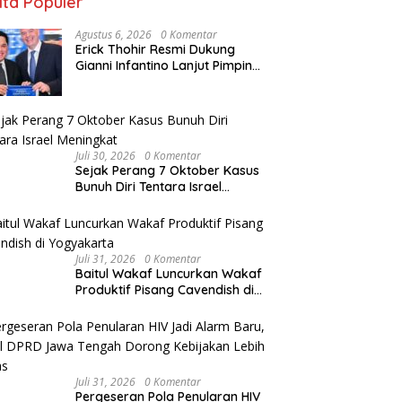
ita Populer
Agustus 6, 2026
0 Komentar
Erick Thohir Resmi Dukung
Gianni Infantino Lanjut Pimpin
FIFA
Juli 30, 2026
0 Komentar
Sejak Perang 7 Oktober Kasus
Bunuh Diri Tentara Israel
Meningkat
Juli 31, 2026
0 Komentar
Baitul Wakaf Luncurkan Wakaf
Produktif Pisang Cavendish di
Yogyakarta
Juli 31, 2026
0 Komentar
Pergeseran Pola Penularan HIV