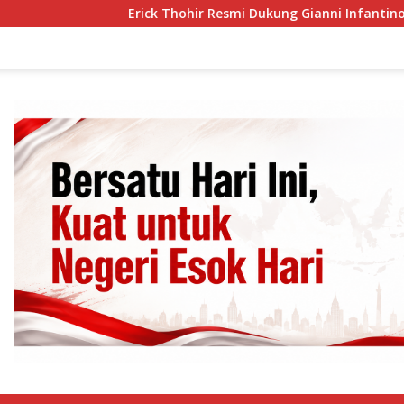
Erick Thohir Resmi Dukung Gianni Infantino Lanjut 