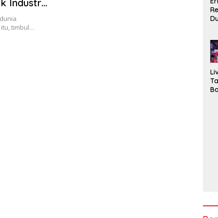
Er
k Industri
R
D
 dunia
Gi
itu, timbul…
In
La
Pi
Li
T
Ba
2 
Pa
H
3,