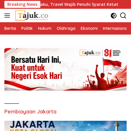
Langsung
s Resmi Berlaku, Travel Wajib Penuhi Syarat Ketat
Breaking News
Sing
ke
konten
Berita
Politik
Hukum
Olahraga
Ekonomi
Internasional
Pembiayaan Jakarta