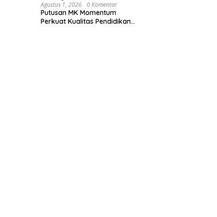
Agustus 1, 2026
0 Komentar
Putusan MK Momentum
Perkuat Kualitas Pendidikan
dan Keberlanjutan MBG