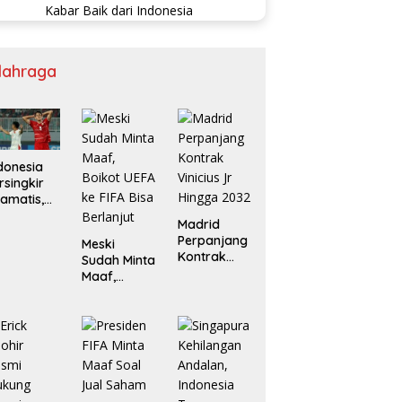
lahraga
donesia
rsingkir
amatis,
ngapura
Madrid
an
Perpanjang
Meski
ietnam
Kontrak
Sudah Minta
laju ke
Vinicius Jr
Maaf,
mifinal
Hingga
Boikot UEFA
F
2032
ke FIFA Bisa
Berlanjut