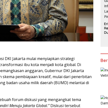
Er
R
D
Gi
In
La
Pi
si DKI Jakarta mulai menyiapkan strategi
Ber
nsformasi ibu kota menjadi kota global. Di
 pemangkasan anggaran, Gubernur DKI Jakarta
skema pembiayaan kreatif, mulai dari penerbitan
ng badan usaha milik daerah (BUMD) melantai di
ebuah forum diskusi yang mengangkat tema
ndiri Menuju Jakarta Global.”
Diskusi tersebut