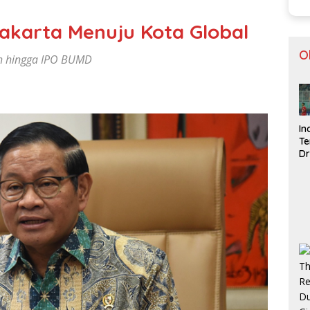
akarta Menuju Kota Global
O
h hingga IPO BUMD
In
Te
Dr
Si
d
V
Me
Se
AF