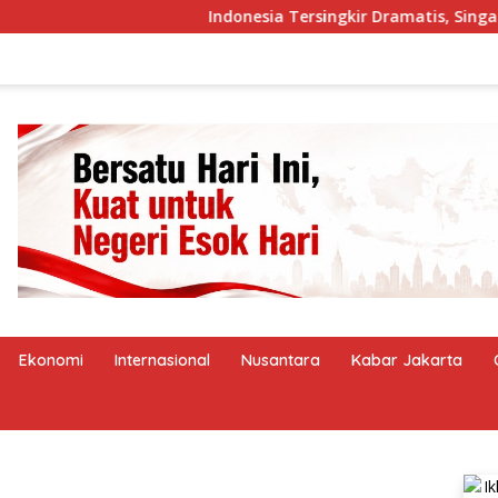
Indonesia Tersingkir Dramatis, Singapura dan Vie
Ekonomi
Internasional
Nusantara
Kabar Jakarta