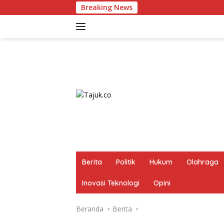
Langsung
Breaking News
ke
konten
Berita
Politik
Hukum
Olahraga
Inovasi Teknologi
Opini
Beranda
Berita