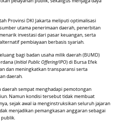
kan pelayanan publik, sekaligus menjaga daya
h Provinsi DKI Jakarta meliputi optimalisasi
 sumber utama penerimaan daerah, penerbitan
menarik investasi dari pasar keuangan, serta
ternatif pembiayaan berbasis syariah.
peluang bagi badan usaha milik daerah (BUMD)
rdana (
Initial Public Offering/IPO
) di Bursa Efek
n dan meningkatkan transparansi serta
an daerah.
 daerah sempat menghadapi pemotongan
liun. Namun kondisi tersebut tidak membuat
ya, sejak awal ia menginstruksikan seluruh jajaran
 tidak menjadikan pemangkasan anggaran sebagai
publik.