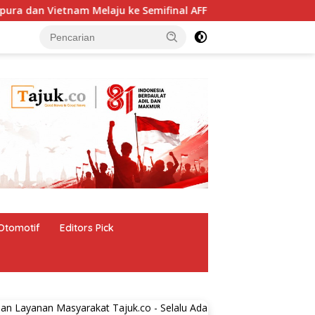
tnam Melaju ke Semifinal AFF
Harga Properti Residensia
Otomotif
Editors Pick