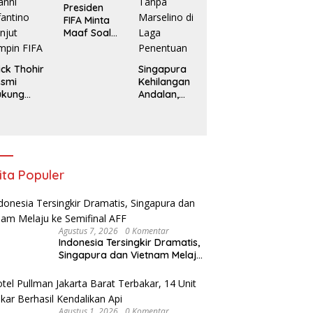
Presiden
FIFA Minta
Maaf Soal
Jual Saham
ick Thohir
Singapura
esmi
Kehilangan
ukung
Andalan,
anni
Indonesia
fantino
Tanpa
njut
Marselino di
mpin FIFA
Laga
Penentuan
ita Populer
Agustus 7, 2026
0 Komentar
Indonesia Tersingkir Dramatis,
Singapura dan Vietnam Melaju
ke Semifinal AFF
Agustus 1, 2026
0 Komentar