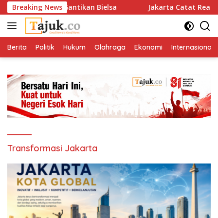
Langsung
as Uruguay Gantikan Bielsa
Breaking News
Jakarta Catat Realisasasi I
ke
konten
Berita
Politik
Hukum
Olahraga
Ekonomi
Internasional
Transformasi Jakarta