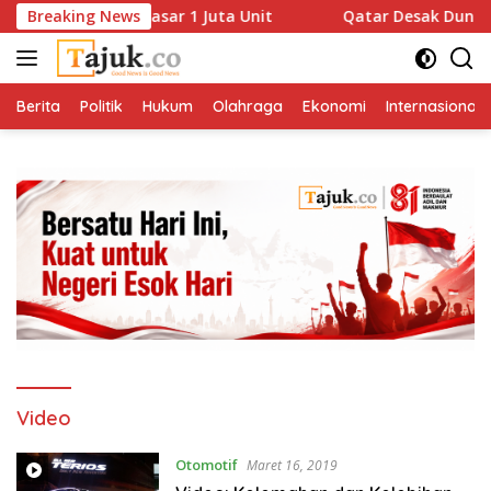
Langsung
Naik Drastis, Sasar 1 Juta Unit
Breaking News
Qatar Desak Dunia Teka
ke
konten
Berita
Politik
Hukum
Olahraga
Ekonomi
Internasional
Video
Otomotif
Maret 16, 2019