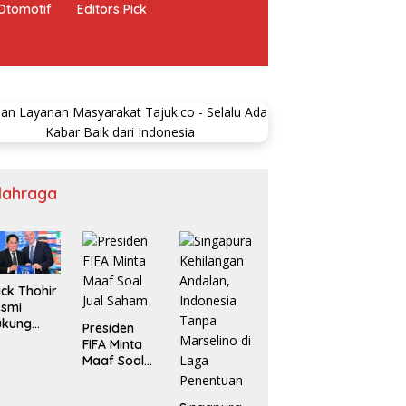
Otomotif
Editors Pick
lahraga
ick Thohir
esmi
ukung
Presiden
anni
FIFA Minta
fantino
Maaf Soal
njut
Jual Saham
mpin FIFA