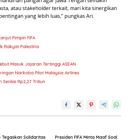
emandirian pangan agar Jawa Tengah semakin
a, atau stakeholder terkait, mari kita sinergikan
entingan yang lebih luas,” pungkas Ari.
anjut Pimpin FIFA
k Rakyat Palestina
Sebut Masuk Jajaran Tertinggi ASEAN
ringan Narkoba Pilot Malaysia Airlines
enilai Rp2,27 Triliun
Tegaskan Solidaritas
Presiden FIFA Minta Maaf Soal