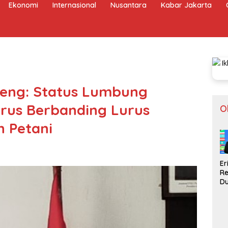
Ekonomi
Internasional
Nusantara
Kabar Jakarta
teng: Status Lumbung
us Berbanding Lurus
O
 Petani
Er
R
D
Gi
In
La
Pi