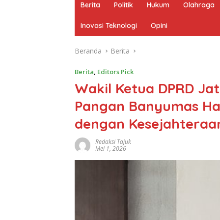
Berita
Politik
Hukum
Olahraga
Inovasi Teknologi
Opini
Beranda
Berita
Berita
,
Editors Pick
Wakil Ketua DPRD Ja
Pangan Banyumas Har
dengan Kesejahteraan
Redaksi Tajuk
Mei 1, 2026