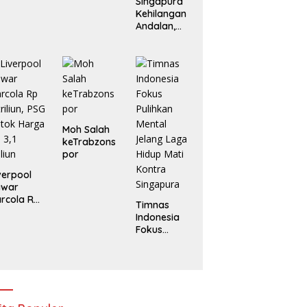
Singapura
Kehilangan
Andalan,
Indonesia
Tanpa
Marselino di
Laga
Penentuan
Moh Salah
keTrabzons
por
verpool
awar
rcola Rp
Timnas
triliun, PSG
Indonesia
tok
Fokus
arga Rp
Pulihkan
1 Triliun
Mental
Jelang
Laga Hidup
Mati Kontra
Singapura