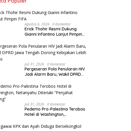
ita Populer
Agustus 6, 2026
0 Komentar
Erick Thohir Resmi Dukung
Gianni Infantino Lanjut Pimpin
FIFA
Juli 31, 2026
0 Komentar
Pergeseran Pola Penularan HIV
Jadi Alarm Baru, Wakil DPRD
Jawa Tengah Dorong
Kebijakan Lebih Tegas
Juli 31, 2026
0 Komentar
Pedemo Pro-Palestina Terobos
Hotel di Washington,
Netanyahu Diteriaki “Penjahat
Perang”