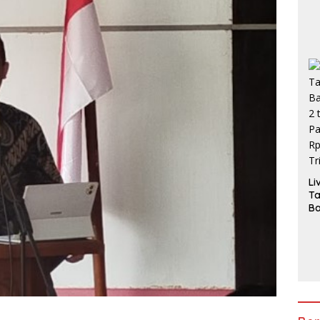
Li
T
Ba
2 
Pa
H
3,