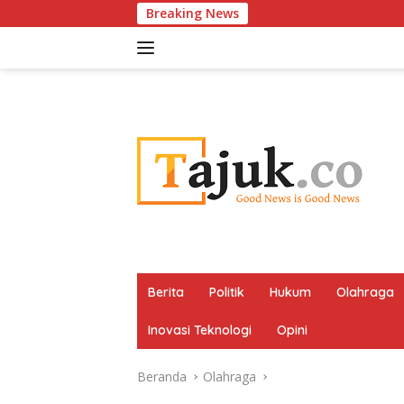
Langsung
Breaking News
Mau Beli M
ke
konten
Berita
Politik
Hukum
Olahraga
Inovasi Teknologi
Opini
Beranda
Olahraga