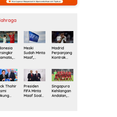
lahraga
donesia
Meski
Madrid
rsingkir
Sudah Minta
Perpanjang
amatis,
Maaf,
Kontrak
ngapura
Boikot UEFA
Vinicius Jr
an
ke FIFA Bisa
Hingga
ietnam
Berlanjut
2032
laju ke
mifinal
F
ick Thohir
Presiden
Singapura
esmi
FIFA Minta
Kehilangan
ukung
Maaf Soal
Andalan,
anni
Jual Saham
Indonesia
fantino
Tanpa
njut
Marselino di
mpin FIFA
Laga