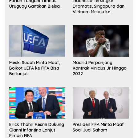
Forlan Tangani Timnas
Indonesia Tersingkir
Uruguay Gantikan Bielsa
Dramatis, Singapura dan
Vietnam Melaju ke
Semifinal AFF
Meski Sudah Minta Maaf,
Madrid Perpanjang
Boikot UEFA ke FIFA Bisa
Kontrak Vinicius Jr Hingga
Berlanjut
2032
Erick Thohir Resmi Dukung
Presiden FIFA Minta Maaf
Gianni Infantino Lanjut
Soal Jual Saham
Pimpin FIFA