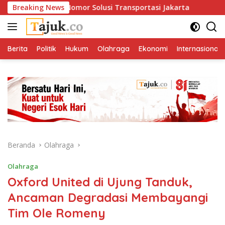
Langsung
an Satu Nomor Solusi Transportasi Jakarta
Breaking News
Di Antara 
ke
konten
Berita
Politik
Hukum
Olahraga
Ekonomi
Internasional
Beranda
Olahraga
Olahraga
Oxford United di Ujung Tanduk,
Ancaman Degradasi Membayangi
Tim Ole Romeny