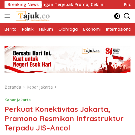
Langsung
2026? Jangan Terjebak Promo, Cek Ini
Breaking News
Pilot Malaysia Ai
ke
konten
Berita
Politik
Hukum
Olahraga
Ekonomi
Internasional
Beranda
Kabar Jakarta
Kabar Jakarta
Perkuat Konektivitas Jakarta,
Pramono Resmikan Infrastruktur
Terpadu JIS–Ancol