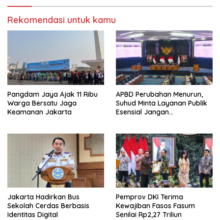
Rekomendasi untuk kamu
Pangdam Jaya Ajak 11 Ribu
APBD Perubahan Menurun,
Warga Bersatu Jaga
Suhud Minta Layanan Publik
Keamanan Jakarta
Esensial Jangan
Dikorbankan
Jakarta Hadirkan Bus
Pemprov DKI Terima
Sekolah Cerdas Berbasis
Kewajiban Fasos Fasum
Identitas Digital
Senilai Rp2,27 Triliun