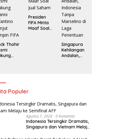
F
Presiden
FIFA Minta
Maaf Soal
Jual Saham
ick Thohir
Singapura
esmi
Kehilangan
ukung
Andalan,
anni
Indonesia
fantino
Tanpa
njut
Marselino di
mpin FIFA
Laga
Penentuan
ita Populer
Agustus 7, 2026
0 Komentar
Indonesia Tersingkir Dramatis,
Singapura dan Vietnam Melaju
ke Semifinal AFF