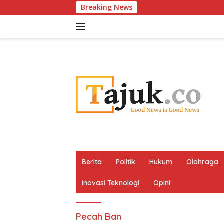
Langsung
Breaking News
ke
konten
Berita
Politik
Hukum
Olahraga
Inovasi Teknologi
Opini
Pecah Ban