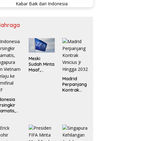
lahraga
Meski
Sudah Minta
Maaf,
Boikot UEFA
Madrid
ke FIFA Bisa
Perpanjang
Berlanjut
Kontrak
Vinicius Jr
donesia
Hingga
rsingkir
2032
amatis,
ngapura
an
ietnam
laju ke
mifinal