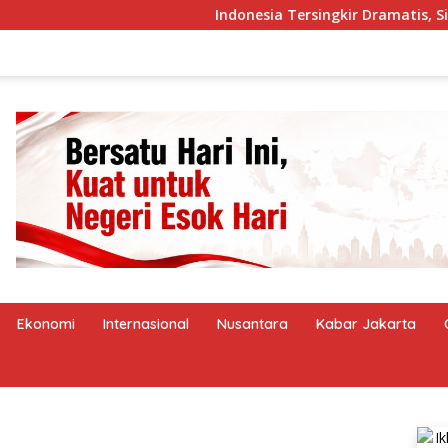
Indonesia Tersingkir Dramatis, Singap
Ekonomi
Internasional
Nusantara
Kabar Jakarta