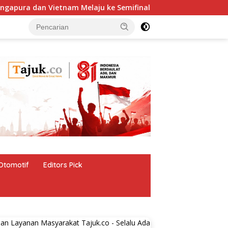
ura dan Vietnam Melaju ke Semifinal AFF
Harga Properti
Otomotif
Editors Pick