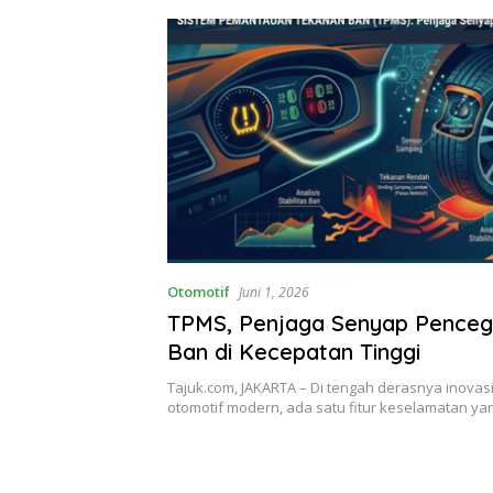
Otomotif
Juni 1, 2026
TPMS, Penjaga Senyap Pence
Ban di Kecepatan Tinggi
Tajuk.com, JAKARTA – Di tengah derasnya inovasi
otomotif modern, ada satu fitur keselamatan ya