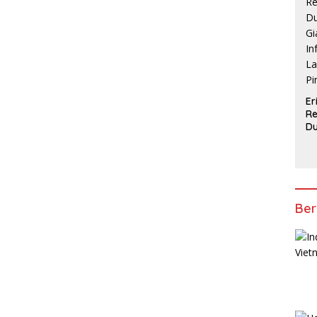
AF
Er
R
D
Gi
In
La
Pi
Ber