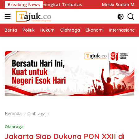
Langsung
densial Meningkat Terbatas
Breaking News
Meski Sudah Minta Maaf, Bo
ke
konten
Berita
Politik
Hukum
Olahraga
Ekonomi
Internasional
Beranda
Olahraga
Olahraga
Jakarta Siap Dukung PON XXII di