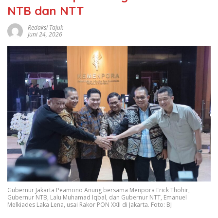
NTB dan NTT
Redaksi Tajuk
Juni 24, 2026
Gubernur Jakarta Peamono Anung bersama Menpora Erick Thohir,
Gubernur NTB, Lalu Muhamad Iqbal, dan Gubernur NTT, Emanuel
Melkiades Laka Lena, usai Rakor PON XXII di Jakarta. Foto: BJ