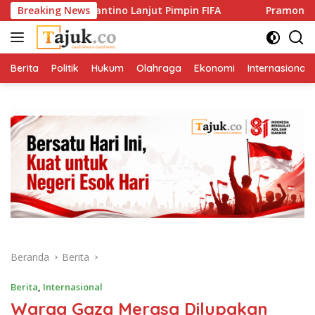
Langsung
ianni Infantino Lanjut Pimpin FIFA
Breaking News
Pramono Tegaskan So
ke
konten
Berita
Politik
Hukum
Olahraga
Ekonomi
Internasional
Beranda
Berita
Berita
,
Internasional
Warga Gaza Merasa Dilupakan